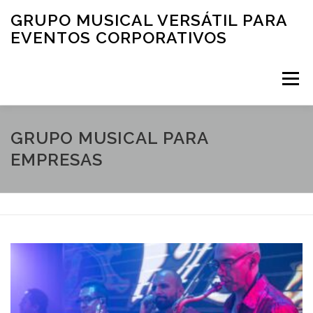
Saltar al contenido
GRUPO MUSICAL VERSÁTIL PARA
EVENTOS CORPORATIVOS
Menú
INICIO
QUIENES SOMOS
CLIENTES
GRUPO MUSICAL PARA
EMPRESAS
FOTOGRAFÍAS
MÚSICA PARA EVENTOS CORPORATIVOS: VIDEOS
CONTACTO
TIPS Y MÁS