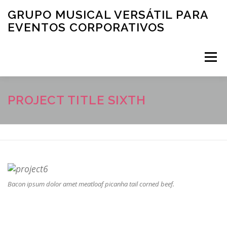
Saltar al contenido
GRUPO MUSICAL VERSÁTIL PARA
EVENTOS CORPORATIVOS
Menú
INICIO
QUIENES SOMOS
CLIENTES
PROJECT TITLE SIXTH
FOTOGRAFÍAS
MÚSICA PARA EVENTOS CORPORATIVOS: VIDEOS
Bacon ipsum dolor amet meatloaf picanha tail corned beef.
CONTACTO
TIPS Y MÁS