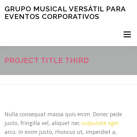
Saltar al contenido
GRUPO MUSICAL VERSÁTIL PARA
EVENTOS CORPORATIVOS
Menú
INICIO
QUIENES SOMOS
CLIENTES
PROJECT TITLE THIRD
FOTOGRAFÍAS
MÚSICA PARA EVENTOS CORPORATIVOS: VIDEOS
Nulla consequat massa quis enim. Donec pede
justo, fringilla vel, aliquet nec
vulputate eget
CONTACTO
TIPS Y MÁS
arcu. In enim justo, rhoncus ut, imperdiet a,