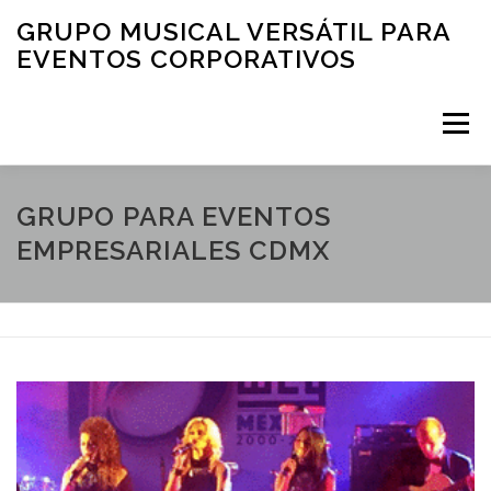
Saltar al contenido
GRUPO MUSICAL VERSÁTIL PARA
EVENTOS CORPORATIVOS
Menú
INICIO
QUIENES SOMOS
CLIENTES
GRUPO PARA EVENTOS
EMPRESARIALES CDMX
FOTOGRAFÍAS
MÚSICA PARA EVENTOS CORPORATIVOS: VIDEOS
CONTACTO
TIPS Y MÁS